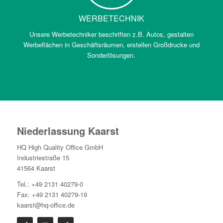
WERBETECHNIK
Unsere Werbetechniker beschriften z.B. Autos, gestalten
Werbeflächen in Geschäftsräumen, erstellen Großdrucke und
Sonderlösungen.
Niederlassung Kaarst
HQ High Quality Office GmbH
Industriestraße 15
41564 Kaarst
Tel.: +49 2131 40279-0
Fax: +49 2131 40279-19
kaarst@hq-office.de