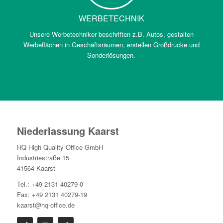
WERBETECHNIK
Unsere Werbetechniker beschriften z.B. Autos, gestalten
Werbeflächen in Geschäftsräumen, erstellen Großdrucke und
Sonderlösungen.
Niederlassung Kaarst
HQ High Quality Office GmbH
Industriestraße 15
41564 Kaarst
Tel.: +49 2131 40279-0
Fax: +49 2131 40279-19
kaarst@hq-office.de