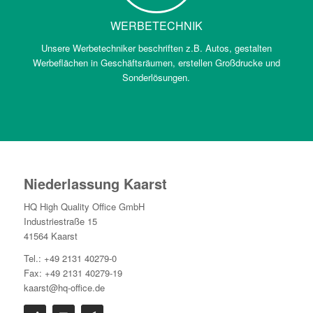
WERBETECHNIK
Unsere Werbetechniker beschriften z.B. Autos, gestalten
Werbeflächen in Geschäftsräumen, erstellen Großdrucke und
Sonderlösungen.
Niederlassung Kaarst
HQ High Quality Office GmbH
Industriestraße 15
41564 Kaarst
Tel.: +49 2131 40279-0
Fax: +49 2131 40279-19
kaarst@hq-office.de