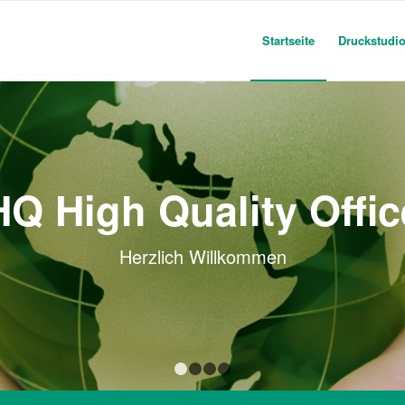
Startseite
Druckstudi
HQ High Quality Offic
Herzlich Willkommen
1
2
3
4