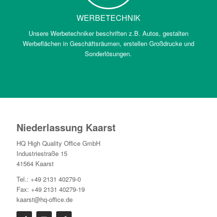
WERBETECHNIK
Unsere Werbetechniker beschriften z.B. Autos, gestalten
Werbeflächen in Geschäftsräumen, erstellen Großdrucke und
Sonderlösungen.
Niederlassung Kaarst
HQ High Quality Office GmbH
Industriestraße 15
41564 Kaarst
Tel.: +49 2131 40279-0
Fax: +49 2131 40279-19
kaarst@hq-office.de