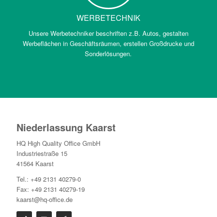
WERBETECHNIK
Unsere Werbetechniker beschriften z.B. Autos, gestalten
Werbeflächen in Geschäftsräumen, erstellen Großdrucke und
Sonderlösungen.
Niederlassung Kaarst
HQ High Quality Office GmbH
Industriestraße 15
41564 Kaarst
Tel.: +49 2131 40279-0
Fax: +49 2131 40279-19
kaarst@hq-office.de