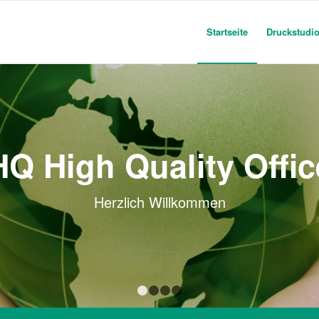
Startseite
Druckstudi
HQ High Quality Offic
Herzlich Willkommen
1
2
3
4