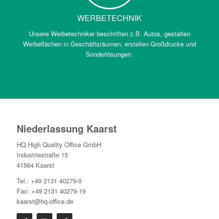
WERBETECHNIK
Unsere Werbetechniker beschriften z.B. Autos, gestalten
Werbeflächen in Geschäftsräumen, erstellen Großdrucke und
Sonderlösungen.
Niederlassung Kaarst
HQ High Quality Office GmbH
Industriestraße 15
41564 Kaarst
Tel.: +49 2131 40279-0
Fax: +49 2131 40279-19
kaarst@hq-office.de