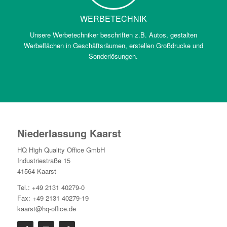
WERBETECHNIK
Unsere Werbetechniker beschriften z.B. Autos, gestalten
Werbeflächen in Geschäftsräumen, erstellen Großdrucke und
Sonderlösungen.
Niederlassung Kaarst
HQ High Quality Office GmbH
Industriestraße 15
41564 Kaarst
Tel.: +49 2131 40279-0
Fax: +49 2131 40279-19
kaarst@hq-office.de