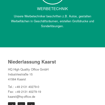
WERBETECHNIK
Unsere Werbetechniker beschriften z.B. Autos, gestalten
Werbeflächen in Geschäftsräumen, erstellen Großdrucke und
Sonderlösungen.
Niederlassung Kaarst
HQ High Quality Office GmbH
Industriestraße 15
41564 Kaarst
Tel.: +49 2131 40279-0
Fax: +49 2131 40279-19
kaarst@hq-office.de