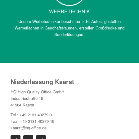
WERBETECHNIK
Unsere Werbetechniker beschriften z.B. Autos, gestalten
Werbeflächen in Geschäftsräumen, erstellen Großdrucke und
Sonderlösungen.
Niederlassung Kaarst
HQ High Quality Office GmbH
Industriestraße 15
41564 Kaarst
Tel.: +49 2131 40279-0
Fax: +49 2131 40279-19
kaarst@hq-office.de