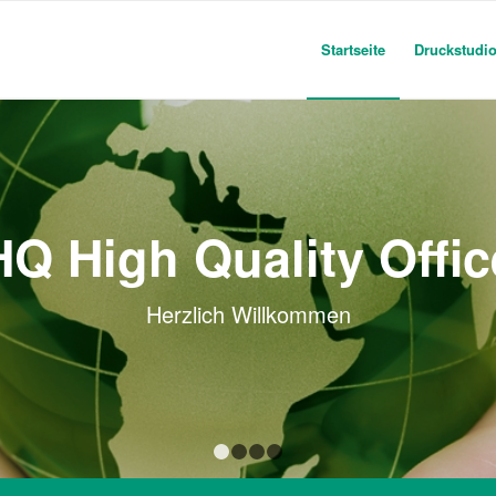
Startseite
Druckstudi
HQ High Quality Offic
Herzlich Willkommen
1
2
3
4