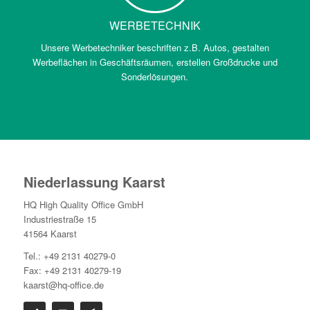
WERBETECHNIK
Unsere Werbetechniker beschriften z.B. Autos, gestalten
Werbeflächen in Geschäftsräumen, erstellen Großdrucke und
Sonderlösungen.
Niederlassung Kaarst
HQ High Quality Office GmbH
Industriestraße 15
41564 Kaarst
Tel.: +49 2131 40279-0
Fax: +49 2131 40279-19
kaarst@hq-office.de