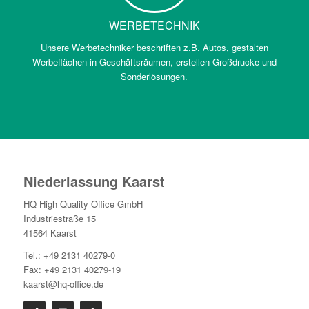
WERBETECHNIK
Unsere Werbetechniker beschriften z.B. Autos, gestalten
Werbeflächen in Geschäftsräumen, erstellen Großdrucke und
Sonderlösungen.
Niederlassung Kaarst
HQ High Quality Office GmbH
Industriestraße 15
41564 Kaarst
Tel.: +49 2131 40279-0
Fax: +49 2131 40279-19
kaarst@hq-office.de