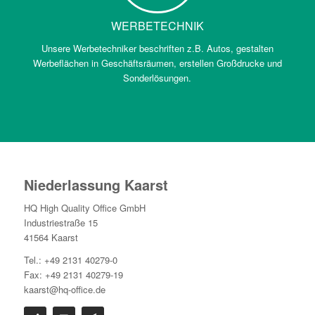
WERBETECHNIK
Unsere Werbetechniker beschriften z.B. Autos, gestalten
Werbeflächen in Geschäftsräumen, erstellen Großdrucke und
Sonderlösungen.
Niederlassung Kaarst
HQ High Quality Office GmbH
Industriestraße 15
41564 Kaarst
Tel.: +49 2131 40279-0
Fax: +49 2131 40279-19
kaarst@hq-office.de