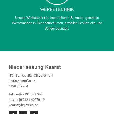
WERBETECHNIK
Unsere Werbetechniker beschriften z.B. Autos, gestalten
Werbeflächen in Geschäftsräumen, erstellen Großdrucke und
Sonderlösungen.
Niederlassung Kaarst
HQ High Quality Office GmbH
Industriestraße 15
41564 Kaarst
Tel.: +49 2131 40279-0
Fax: +49 2131 40279-19
kaarst@hq-office.de