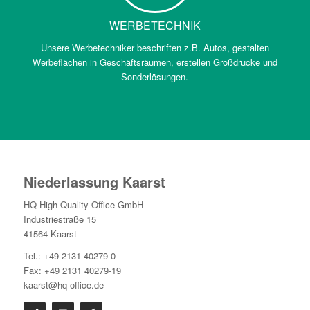
WERBETECHNIK
Unsere Werbetechniker beschriften z.B. Autos, gestalten
Werbeflächen in Geschäftsräumen, erstellen Großdrucke und
Sonderlösungen.
Niederlassung Kaarst
HQ High Quality Office GmbH
Industriestraße 15
41564 Kaarst
Tel.: +49 2131 40279-0
Fax: +49 2131 40279-19
kaarst@hq-office.de