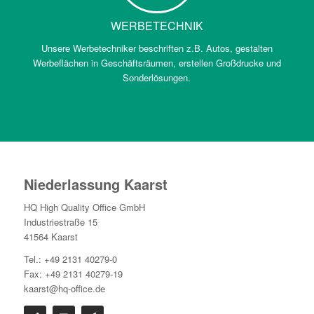
WERBETECHNIK
Unsere Werbetechniker beschriften z.B. Autos, gestalten
Werbeflächen in Geschäftsräumen, erstellen Großdrucke und
Sonderlösungen.
Niederlassung Kaarst
HQ High Quality Office GmbH
Industriestraße 15
41564 Kaarst
Tel.: +49 2131 40279-0
Fax: +49 2131 40279-19
kaarst@hq-office.de