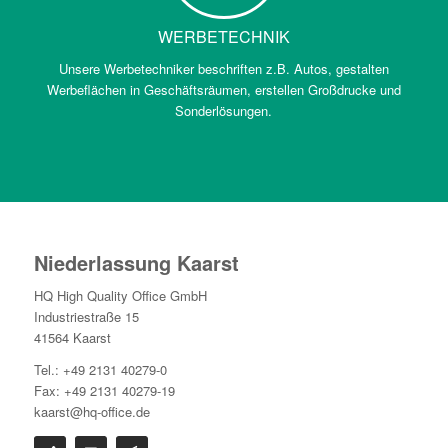
WERBETECHNIK
Unsere Werbetechniker beschriften z.B. Autos, gestalten
Werbeflächen in Geschäftsräumen, erstellen Großdrucke und
Sonderlösungen.
Niederlassung Kaarst
HQ High Quality Office GmbH
Industriestraße 15
41564 Kaarst
Tel.: +49 2131 40279-0
Fax: +49 2131 40279-19
kaarst@hq-office.de