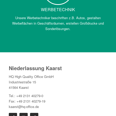
WERBETECHNIK
Unsere Werbetechniker beschriften z.B. Autos, gestalten
Werbeflächen in Geschäftsräumen, erstellen Großdrucke und
Sonderlösungen.
Niederlassung Kaarst
HQ High Quality Office GmbH
Industriestraße 15
41564 Kaarst
Tel.: +49 2131 40279-0
Fax: +49 2131 40279-19
kaarst@hq-office.de