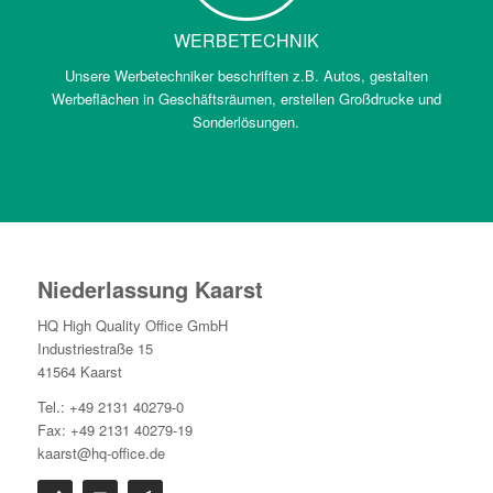
WERBETECHNIK
Unsere Werbetechniker beschriften z.B. Autos, gestalten
Werbeflächen in Geschäftsräumen, erstellen Großdrucke und
Sonderlösungen.
Niederlassung Kaarst
HQ High Quality Office GmbH
Industriestraße 15
41564 Kaarst
Tel.: +49 2131 40279-0
Fax: +49 2131 40279-19
kaarst@hq-office.de