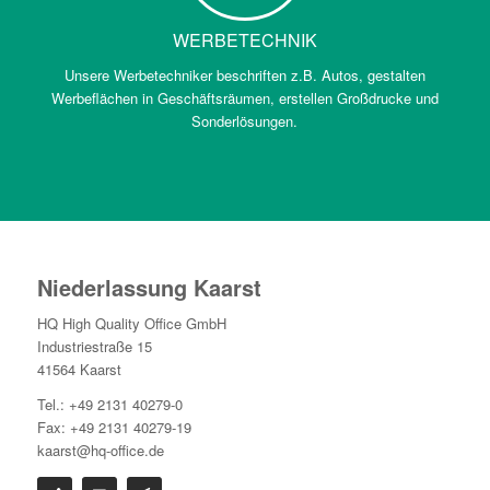
WERBETECHNIK
Unsere Werbetechniker beschriften z.B. Autos, gestalten
Werbeflächen in Geschäftsräumen, erstellen Großdrucke und
Sonderlösungen.
Niederlassung Kaarst
HQ High Quality Office GmbH
Industriestraße 15
41564 Kaarst
Tel.: +49 2131 40279-0
Fax: +49 2131 40279-19
kaarst@hq-office.de