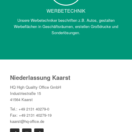
WERBETECHNIK
Unsere Werbetechniker beschriften z.B. Autos, gestalten
Werbeflächen in Geschäftsräumen, erstellen Großdrucke und
Sonderlösungen.
Niederlassung Kaarst
HQ High Quality Office GmbH
Industriestraße 15
41564 Kaarst
Tel.: +49 2131 40279-0
Fax: +49 2131 40279-19
kaarst@hq-office.de