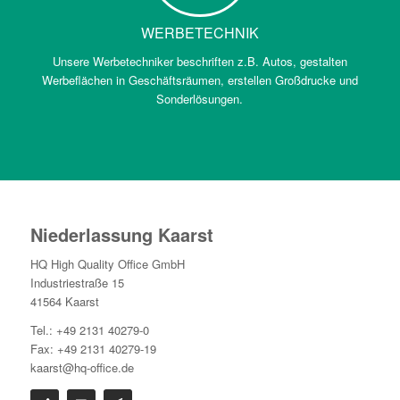
WERBETECHNIK
Unsere Werbetechniker beschriften z.B. Autos, gestalten
Werbeflächen in Geschäftsräumen, erstellen Großdrucke und
Sonderlösungen.
Niederlassung Kaarst
HQ High Quality Office GmbH
Industriestraße 15
41564 Kaarst
Tel.: +49 2131 40279-0
Fax: +49 2131 40279-19
kaarst@hq-office.de