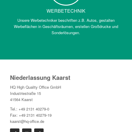
WERBETECHNIK
Unsere Werbetechniker beschriften z.B. Autos, gestalten
Werbeflächen in Geschäftsräumen, erstellen Großdrucke und
Sonderlösungen.
Niederlassung Kaarst
HQ High Quality Office GmbH
Industriestraße 15
41564 Kaarst
Tel.: +49 2131 40279-0
Fax: +49 2131 40279-19
kaarst@hq-office.de