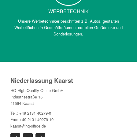
WERBETECHNIK
Unsere Werbetechniker beschriften z.B. Autos, gestalten
Werbeflächen in Geschäftsräumen, erstellen Großdrucke und
Sonderlösungen.
Niederlassung Kaarst
HQ High Quality Office GmbH
Industriestraße 15
41564 Kaarst
Tel.: +49 2131 40279-0
Fax: +49 2131 40279-19
kaarst@hq-office.de