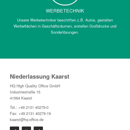
WERBETECHNIK
Unsere Werbetechniker beschriften z.B. Autos, gestalten
Werbeflächen in Geschäftsräumen, erstellen Großdrucke und
Sonderlösungen.
Niederlassung Kaarst
HQ High Quality Office GmbH
Industriestraße 15
41564 Kaarst
Tel.: +49 2131 40279-0
Fax: +49 2131 40279-19
kaarst@hq-office.de