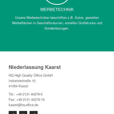
WERBETECHNIK
Unsere Werbetechniker beschriften z.B. Autos, gestalten
Werbeflächen in Geschäftsräumen, erstellen Großdrucke und
Sonderlösungen.
Niederlassung Kaarst
HQ High Quality Office GmbH
Industriestraße 15
41564 Kaarst
Tel.: +49 2131 40279-0
Fax: +49 2131 40279-19
kaarst@hq-office.de