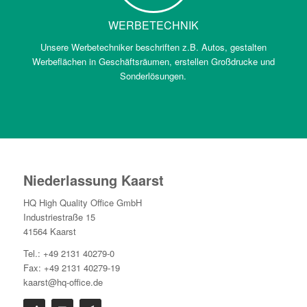
WERBETECHNIK
Unsere Werbetechniker beschriften z.B. Autos, gestalten
Werbeflächen in Geschäftsräumen, erstellen Großdrucke und
Sonderlösungen.
Niederlassung Kaarst
HQ High Quality Office GmbH
Industriestraße 15
41564 Kaarst
Tel.: +49 2131 40279-0
Fax: +49 2131 40279-19
kaarst@hq-office.de