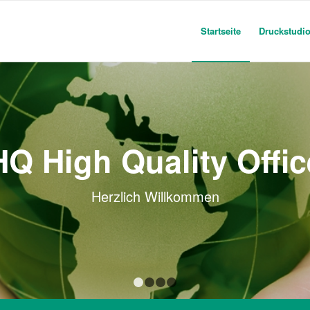
Startseite
Druckstudi
HQ High Quality Offic
Herzlich Willkommen
1
2
3
4