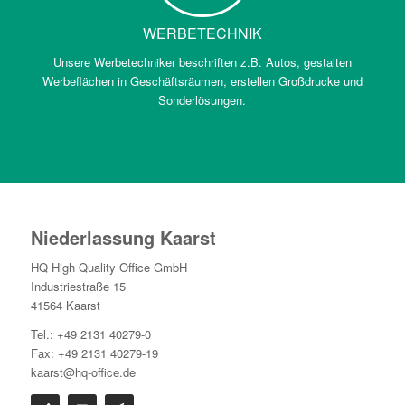
WERBETECHNIK
Unsere Werbetechniker beschriften z.B. Autos, gestalten
Werbeflächen in Geschäftsräumen, erstellen Großdrucke und
Sonderlösungen.
Niederlassung Kaarst
HQ High Quality Office GmbH
Industriestraße 15
41564 Kaarst
Tel.: +49 2131 40279-0
Fax: +49 2131 40279-19
kaarst@hq-office.de