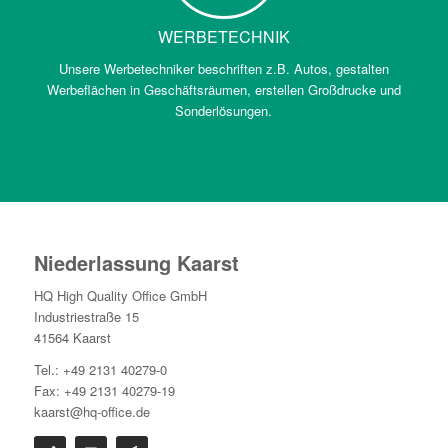
WERBETECHNIK
Unsere Werbetechniker beschriften z.B. Autos, gestalten
Werbeflächen in Geschäftsräumen, erstellen Großdrucke und
Sonderlösungen.
Niederlassung Kaarst
HQ High Quality Office GmbH
Industriestraße 15
41564 Kaarst
Tel.: +49 2131 40279-0
Fax: +49 2131 40279-19
kaarst@hq-office.de