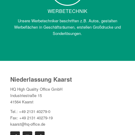
WERBETECHNIK
Unsere Werbetechniker beschriften z.B. Autos, gestalten
Werbeflächen in Geschäftsräumen, erstellen Großdrucke und
Sonderlösungen.
Niederlassung Kaarst
HQ High Quality Office GmbH
Industriestraße 15
41564 Kaarst
Tel.: +49 2131 40279-0
Fax: +49 2131 40279-19
kaarst@hq-office.de