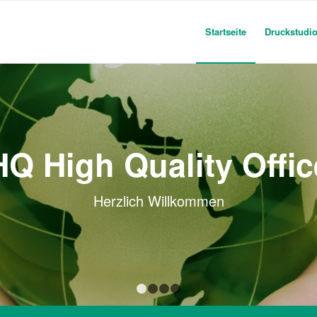
Startseite
Druckstudi
HQ High Quality Offic
Herzlich Willkommen
1
2
3
4