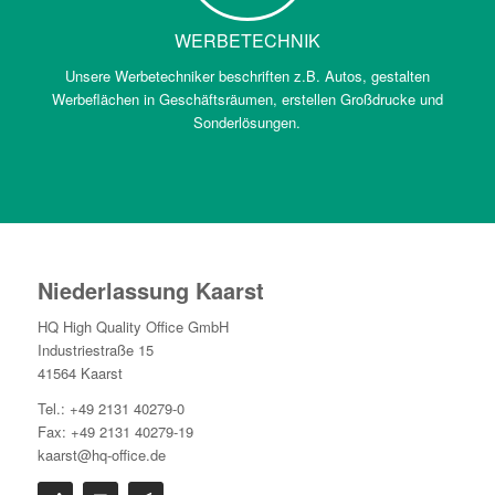
WERBETECHNIK
Unsere Werbetechniker beschriften z.B. Autos, gestalten
Werbeflächen in Geschäftsräumen, erstellen Großdrucke und
Sonderlösungen.
Niederlassung Kaarst
HQ High Quality Office GmbH
Industriestraße 15
41564 Kaarst
Tel.: +49 2131 40279-0
Fax: +49 2131 40279-19
kaarst@hq-office.de