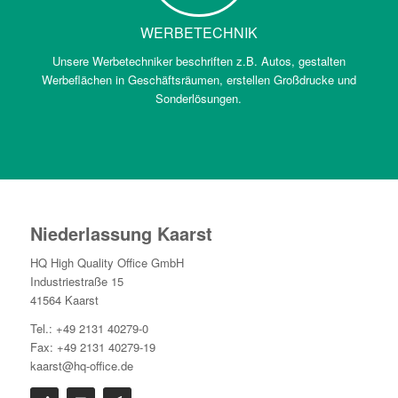
WERBETECHNIK
Unsere Werbetechniker beschriften z.B. Autos, gestalten
Werbeflächen in Geschäftsräumen, erstellen Großdrucke und
Sonderlösungen.
Niederlassung Kaarst
HQ High Quality Office GmbH
Industriestraße 15
41564 Kaarst
Tel.: +49 2131 40279-0
Fax: +49 2131 40279-19
kaarst@hq-office.de