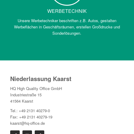
WERBETECHNIK
Unsere Werbetechniker beschriften z.B. Autos, gestalten
Werbeflächen in Geschäftsräumen, erstellen Großdrucke und
Sonderlösungen.
Niederlassung Kaarst
HQ High Quality Office GmbH
Industriestraße 15
41564 Kaarst
Tel.: +49 2131 40279-0
Fax: +49 2131 40279-19
kaarst@hq-office.de