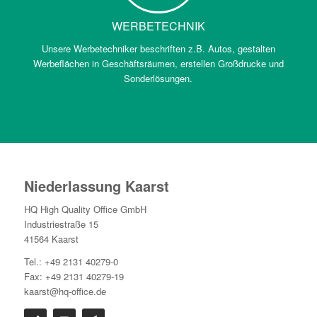
WERBETECHNIK
Unsere Werbetechniker beschriften z.B. Autos, gestalten
Werbeflächen in Geschäftsräumen, erstellen Großdrucke und
Sonderlösungen.
Niederlassung Kaarst
HQ High Quality Office GmbH
Industriestraße 15
41564 Kaarst
Tel.: +49 2131 40279-0
Fax: +49 2131 40279-19
kaarst@hq-office.de