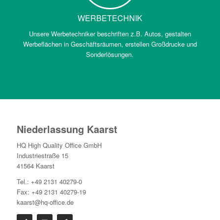
WERBETECHNIK
Unsere Werbetechniker beschriften z.B. Autos, gestalten
Werbeflächen in Geschäftsräumen, erstellen Großdrucke und
Sonderlösungen.
Niederlassung Kaarst
HQ High Quality Office GmbH
Industriestraße 15
41564 Kaarst
Tel.: +49 2131 40279-0
Fax: +49 2131 40279-19
kaarst@hq-office.de