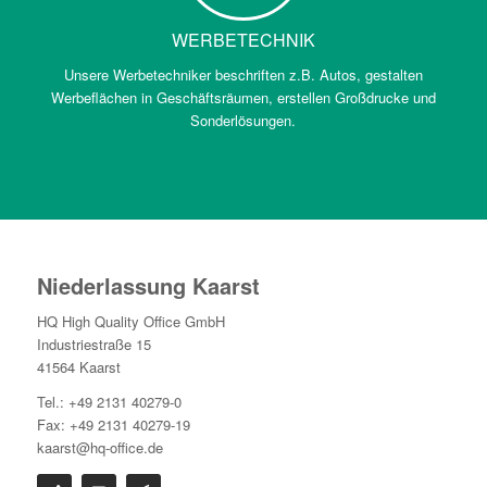
WERBETECHNIK
Unsere Werbetechniker beschriften z.B. Autos, gestalten
Werbeflächen in Geschäftsräumen, erstellen Großdrucke und
Sonderlösungen.
Niederlassung Kaarst
HQ High Quality Office GmbH
Industriestraße 15
41564 Kaarst
Tel.: +49 2131 40279-0
Fax: +49 2131 40279-19
kaarst@hq-office.de