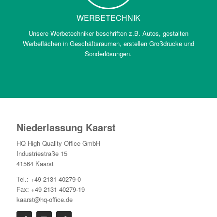
WERBETECHNIK
Unsere Werbetechniker beschriften z.B. Autos, gestalten
Werbeflächen in Geschäftsräumen, erstellen Großdrucke und
Sonderlösungen.
Niederlassung Kaarst
HQ High Quality Office GmbH
Industriestraße 15
41564 Kaarst
Tel.: +49 2131 40279-0
Fax: +49 2131 40279-19
kaarst@hq-office.de