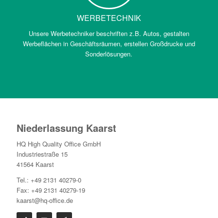
WERBETECHNIK
Unsere Werbetechniker beschriften z.B. Autos, gestalten
Werbeflächen in Geschäftsräumen, erstellen Großdrucke und
Sonderlösungen.
Niederlassung Kaarst
HQ High Quality Office GmbH
Industriestraße 15
41564 Kaarst
Tel.: +49 2131 40279-0
Fax: +49 2131 40279-19
kaarst@hq-office.de