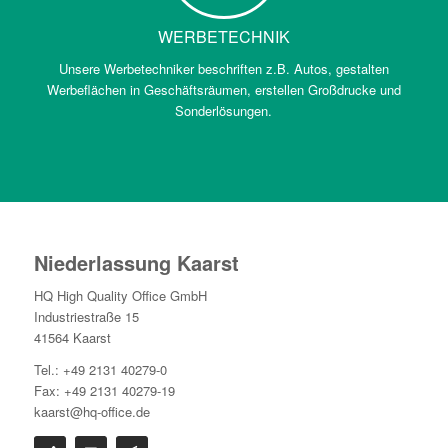
WERBETECHNIK
Unsere Werbetechniker beschriften z.B. Autos, gestalten
Werbeflächen in Geschäftsräumen, erstellen Großdrucke und
Sonderlösungen.
Niederlassung Kaarst
HQ High Quality Office GmbH
Industriestraße 15
41564 Kaarst
Tel.: +49 2131 40279-0
Fax: +49 2131 40279-19
kaarst@hq-office.de