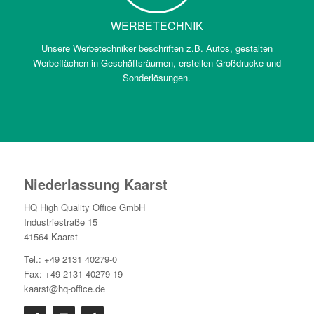
WERBETECHNIK
Unsere Werbetechniker beschriften z.B. Autos, gestalten
Werbeflächen in Geschäftsräumen, erstellen Großdrucke und
Sonderlösungen.
Niederlassung Kaarst
HQ High Quality Office GmbH
Industriestraße 15
41564 Kaarst
Tel.: +49 2131 40279-0
Fax: +49 2131 40279-19
kaarst@hq-office.de