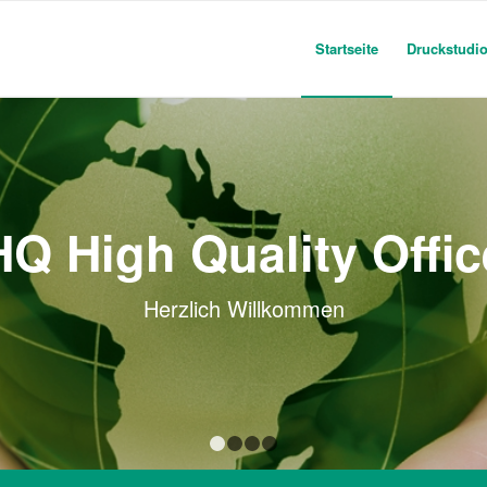
Startseite
Druckstudi
HQ High Quality Offic
Herzlich Willkommen
1
2
3
4