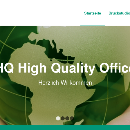
Startseite
Druckstudi
HQ High Quality Offic
Herzlich Willkommen
1
2
3
4