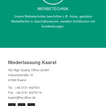
WERBETECHNIK
Unsere Werbetechniker beschriften z.B. Autos, gestalten
Werbeflächen in Geschäftsräumen, erstellen Großdrucke und
Sonderlösungen.
Niederlassung Kaarst
HQ High Quality Office GmbH
Industriestraße 15
41564 Kaarst
Tel.: +49 2131 40279-0
Fax: +49 2131 40279-19
kaarst@hq-office.de