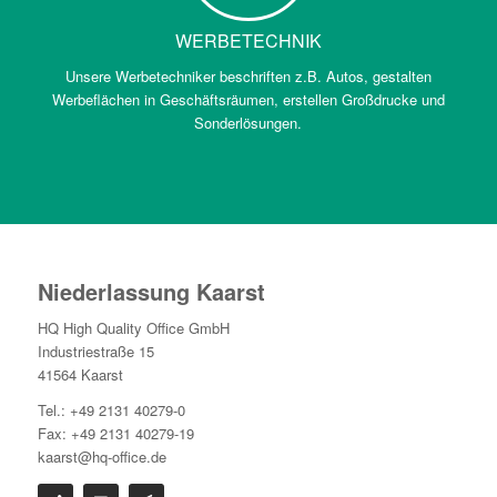
WERBETECHNIK
Unsere Werbetechniker beschriften z.B. Autos, gestalten
Werbeflächen in Geschäftsräumen, erstellen Großdrucke und
Sonderlösungen.
Niederlassung Kaarst
HQ High Quality Office GmbH
Industriestraße 15
41564 Kaarst
Tel.: +49 2131 40279-0
Fax: +49 2131 40279-19
kaarst@hq-office.de